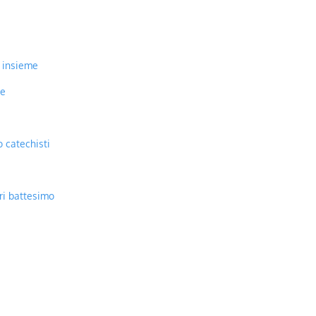
 insieme
re
 catechisti
ri battesimo