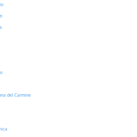
zo
zi
a
io
na del Carmine
ica