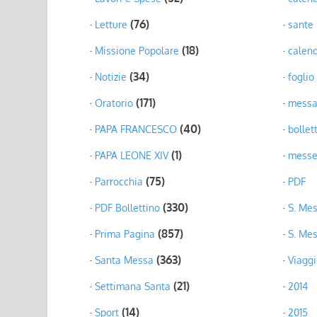
(76)
Letture
sante
(18)
Missione Popolare
calend
(34)
Notizie
foglio
(171)
Oratorio
mess
(40)
PAPA FRANCESCO
bollet
(1)
PAPA LEONE XIV
mess
(75)
Parrocchia
PDF
(330)
PDF Bollettino
S. Me
(857)
Prima Pagina
S. Mes
(363)
Santa Messa
Viaggi
(21)
Settimana Santa
2014
(14)
Sport
2015