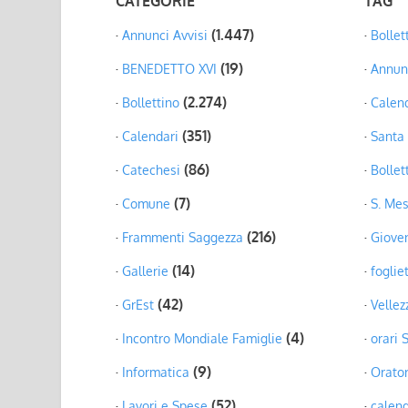
CATEGORIE
TAG
(1.447)
Annunci Avvisi
Bollet
(19)
BENEDETTO XVI
Annunc
(2.274)
Bollettino
Calend
(351)
Calendari
Santa
(86)
Catechesi
Bollet
(7)
Comune
S. Me
(216)
Frammenti Saggezza
Giove
(14)
Gallerie
foglie
(42)
GrEst
Vellez
(4)
Incontro Mondiale Famiglie
orari 
(9)
Informatica
Orato
(52)
Lavori e Spese
calend