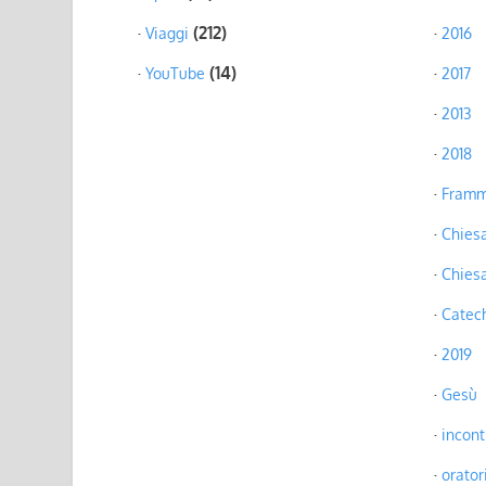
(212)
Viaggi
2016
(14)
YouTube
2017
2013
2018
Framm
Chiesa
Chies
Catec
2019
Gesù
incont
orator