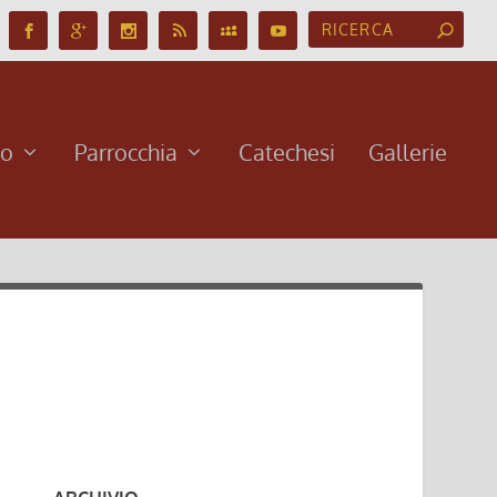
no
Parrocchia
Catechesi
Gallerie