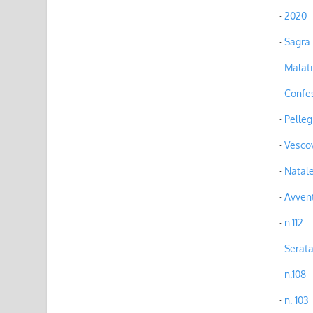
2020
Sagra
Malati
Confe
Pelleg
Vesco
Natal
Avven
n.112
Serat
n.108
n. 103