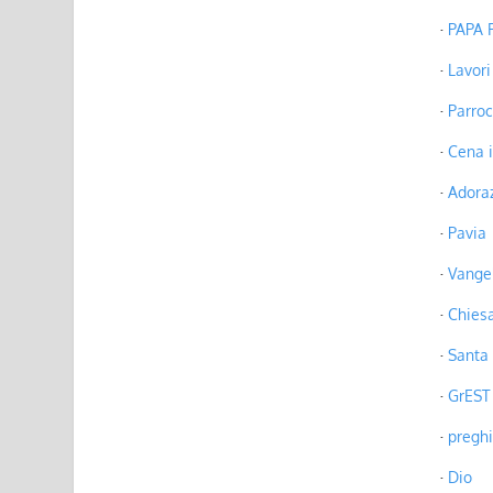
PAPA
Lavori
Parroc
Cena i
Adoraz
Pavia
Vange
Chies
Santa
GrEST
preghi
Dio