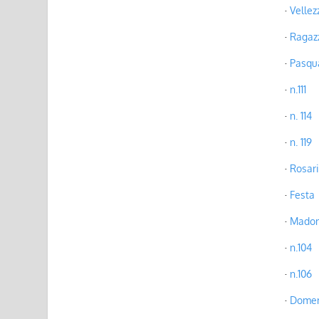
Vellez
Ragaz
Pasqu
n.111
n. 114
n. 119
Rosar
Festa
Madon
n.104
n.106
Domen