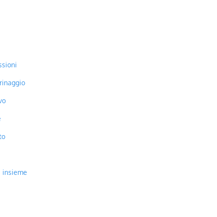
ssioni
rinaggio
vo
e
to
a insieme