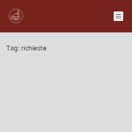
Tag:
richieste
Modulo richieste intenzioni Sante
Messe 2022-2023
3 Novembre 2022, 6:00
|
0
Modulo richieste intenzioni Sante Messe 2022-
2023
Leggi di più