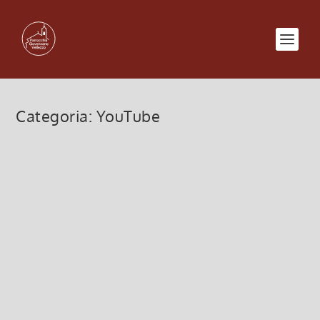
Categoria:
YouTube
Santa Messa a Vellezzo 17 maggio
17 Maggio 2020, 11:00
|
0
Santa Messa a Vellezzo 17 maggio 2020 Link al
video della Santa Messa sulla pagina Facebook
della...
Leggi di più