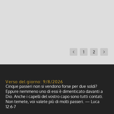
29 Marzo 2020, 10:26
|
0
In questa domenica il Vangelo ci parla di Gesù
come “vita”. Da Lui riceviamo...
Leggi di più
1
2
Verso del giorno: 9/8/2026
Cinque passeri non si vendono forse per due soldi?
Eppure nemmeno uno di essi è dimenticato davanti a
Dio. Anche i capelli del vostro capo sono tutti contati.
Non temete, voi valete più di molti passeri. — Luca
12:6-7