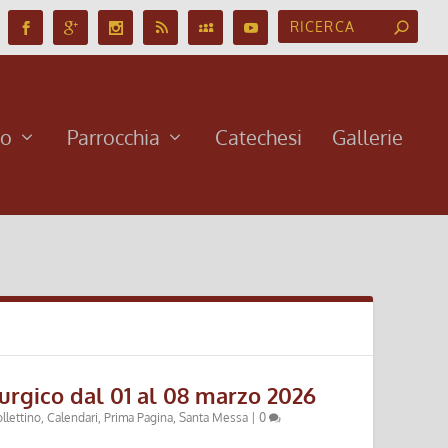
no
Parrocchia
Catechesi
Gallerie
urgico dal 01 al 08 marzo 2026
llettino
,
Calendari
,
Prima Pagina
,
Santa Messa
|
0