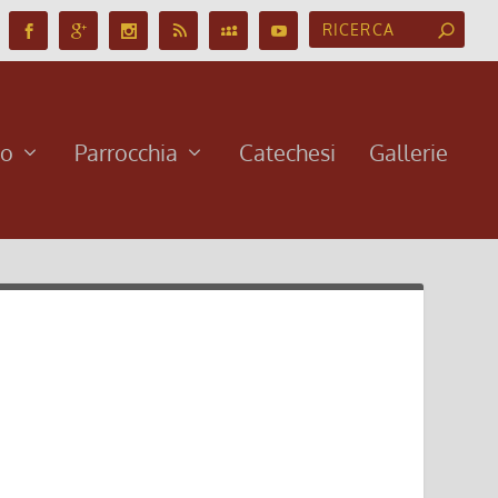
no
Parrocchia
Catechesi
Gallerie