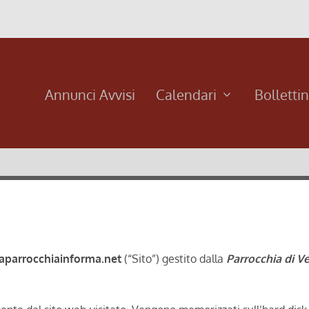
Annunci Avvisi
Calendari
Bolletti
laparrocchiainforma.net
(“Sito”) gestito dalla
Parrocchia di V