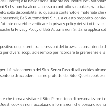
utente) e la navigazione sullo stesso. Inoltre BeS Automazioni S
 S.r.l.s. non ha alcun accesso o controllo su cookies, web ba
 Sito, sulla disponibilità, su qualsiasi contenuto e materiale che
 personali; BeS Automazioni S.r.l.s. a questo proposito, considera
utente dovrebbe verificare la privacy policy dei siti di terzi c
poiché la Privacy Policy di BeS Automazioni S.r.l.s. si applica so
positivo degli utenti tra le sessioni del browser, consentendo di
ti per diversi scopi, ad esempio per ricordare le preferenze e le s
r il funzionamento del Sito. Senza l’uso di tali cookies alcun
entono di accedere in aree protette del Sito. Questi cookies n
e che torna a visitare il Sito. Permettono di personalizzare i 
 Questi cookies non raccolgono informazioni che possono identif