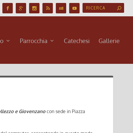
no
Parrocchia
Catechesi
Gallerie
ellezzo e Giovenzano
con sede in Piazza