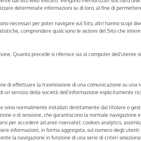
all’utente dal sito web visitato. Vengono memorizzati sull’hard 
zzare determinate informazioni su di loro, al fine di permettere 
sono necessari per poter navigare sul Sito, altri hanno scopi di
tatistiche, comprendere quali sono le sezioni del Sito che inter
lazione. Quanto precede si riferisce sia al computer dell’utente s
lo fine di effettuare la trasmissione di una comunicazione su una
i un servizio della società dell’informazione esplicitamente ri
ri e sono normalmente installati direttamente dal titolare o ges
azione o di sessione, che garantiscono la normale navigazione e
rsi per accedere ad aree riservate); cookies analytics, assimilat
iere informazioni, in forma aggregata, sul numero degli utenti e
ente la navigazione in funzione di una serie di criteri selezionat