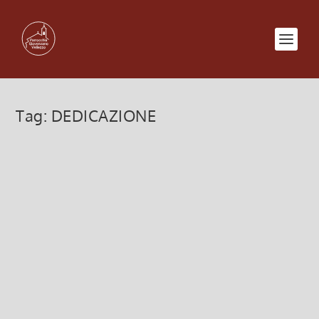
Tag:
DEDICAZIONE
DEDICAZIONE BASILICA
LATERANENSE
9 Novembre 2025, 6:00
|
0
DEDICAZIONE BASILICA LATERANENSE
Leggi di più