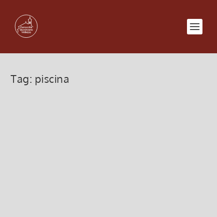
Tag:
piscina
Time together 2015 – Estate
Ragazzi
25 Maggio 2015, 3:54
|
0
La Parrocchia di Vellezzo Bellini, in collaborazione
con il Comune di Vellezzo Bellini, organizza presso
l’Oratorio di Giovenzano “TIME TOGETHER” Le
attività di TIME TOGETHER sono rivolte solo ai
ragazzi che...