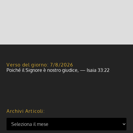
ricordarsi di portare eventuale pc portatile...
Leggi di più
Verso del giorno: 7/8/2026
Poiché il Signore è nostro giudice, — Isaia 33:22
Archivi Articoli: