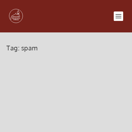
Tag:
spam
23 ottobre 2012 Corsi Informatica
17 Ottobre 2012, 11:24
|
0
continuano i Corsi gratuiti Informatica sull’uso del
computer prossima data: 23 ottobre 2012 ore 20.45
presso l’Oratorio di Giovenzano
Leggi di più