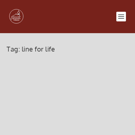
Tag:
line for life
La salute vien di notte – 30
marzo 2017
21 Marzo 2017, 10:59
|
0
La parrocchia propone la serata “La salute viene di
notte ” Giovedì 30 marzo ore 20:45 – presso
l’oratorio di Giovenzano. La parrocchia riceverà un
contributo di € 400,00 al raggiungimento di 20
coppie...