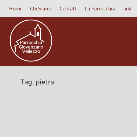
Home
Chi Siamo
Contatti
La Parrocchia
Link
Tag:
pietra
Convertirsi ad una vita nuova
3 Aprile 2022, 9:00
|
0
V di Quaresima, Convertirsi ad una vita nuova, 3 a
Leggi di più