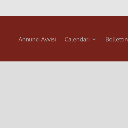
Annunci Avvisi
Calendari
Bolletti
8 maggio 2018
essa per tutte le mamme