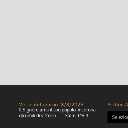
Festa della mamma 2010
3 Maggio 2010, 6:47
|
0
Sabato 15 maggio 2010 ore 21.15 A Giovenzano Fe
Leggi di più
Verso del giorno: 8/8/2026
Archivi A
Il Signore ama il suo popolo, incorona
gli umili di vittoria. — Salmi 149:4