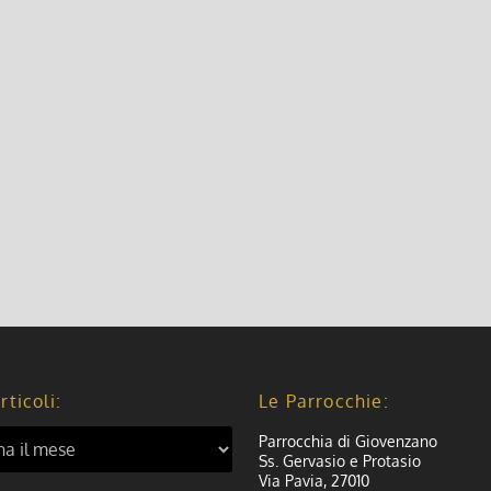
sta della Mamma organizzata dalla pro-loco
rticoli:
Le Parrocchie:
Parrocchia di Giovenzano
Ss. Gervasio e Protasio
Via Pavia, 27010