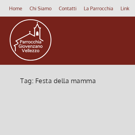
Home
Chi Siamo
Contatti
La Parrocchia
Link
Tag:
Festa della mamma
S. Messa per tutte le mamme – 
2 Maggio 2018, 9:10
|
0
Martedì 8 maggio Ore 20.45 – a Giovenzano S. M
Leggi di più