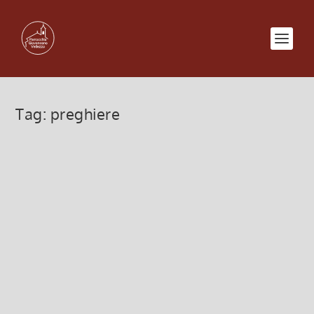
Tag:
preghiere
Pregare per i defunti – quale
vantaggio?
2 Novembre 2025, 9:00
|
0
Pregare per i defunti – quale vantaggio?
Leggi di più