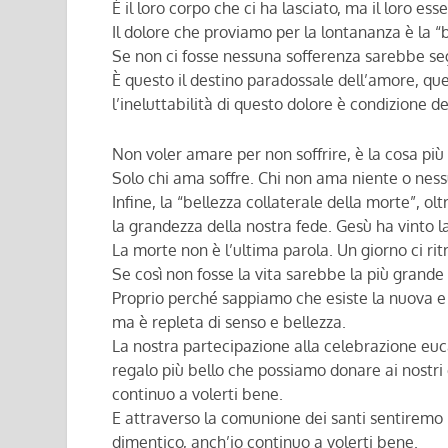
È il loro corpo che ci ha lasciato, ma il loro ess
Il dolore che proviamo per la lontananza è la “
Se non ci fosse nessuna sofferenza sarebbe s
È questo il destino paradossale dell’amore, qu
l’ineluttabilità di questo dolore è condizione d
Non voler amare per non soffrire, è la cosa più
Solo chi ama soffre. Chi non ama niente o ness
Infine, la “bellezza collaterale della morte”, ol
la grandezza della nostra fede. Gesù ha vinto l
La morte non è l’ultima parola. Un giorno ci ri
Se così non fosse la vita sarebbe la più grande
Proprio perché sappiamo che esiste la nuova e 
ma è repleta di senso e bellezza.
La nostra partecipazione alla celebrazione eucari
regalo più bello che possiamo donare ai nostri c
continuo a volerti bene.
E attraverso la comunione dei santi sentiremo n
dimentico, anch’io continuo a volerti bene.