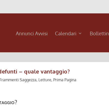
Annunci Avvisi
Calendari
Bolletti
 defunti – quale vantaggio?
Frammenti Saggezza
,
Letture
,
Prima Pagina
taggio?