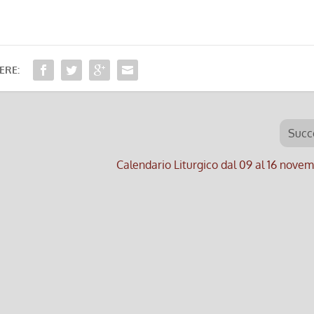
ERE:
Succ
Calendario Liturgico dal 09 al 16 nove