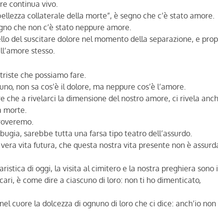
ere continua vivo.
bellezza collaterale della morte”, è segno che c’è stato amore.
egno che non c’è stato neppure amore.
ello del suscitare dolore nel momento della separazione, e prop
ell’amore stesso.
 triste che possiamo fare.
uno, non sa cos’è il dolore, ma neppure cos’è l’amore.
tre che a rivelarci la dimensione del nostro amore, ci rivela anc
a morte.
troveremo.
 bugia, sarebbe tutta una farsa tipo teatro dell’assurdo.
vera vita futura, che questa nostra vita presente non è assurd
stica di oggi, la visita al cimitero e la nostra preghiera sono i
ari, è come dire a ciascuno di loro: non ti ho dimenticato,
el cuore la dolcezza di ognuno di loro che ci dice: anch’io non 