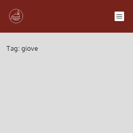
Tag:
giove
Adorazione Eucaristica
29 Agosto 2013, 4:39
|
0
Adorazione Eucaristica Ecco i prossimi
appuntamenti (alle ore 21): Sabato 7 settembre
nella chiesa di Giovenzano Sabato 19 ottobre nella
chiesa di Vellezzo Sabato 23 novembre nella
chiesa di Giovenzano Sabato 21 dicembre nella...
Leggi di più