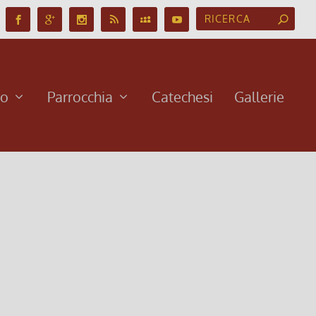
no
Parrocchia
Catechesi
Gallerie
 per le vie di Aosta €30 viaggio con bus privato