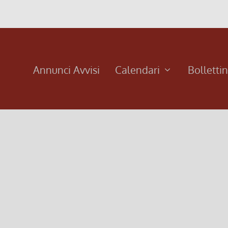
Annunci Avvisi
Calendari
Bolletti
ione del meglio dell’artigianato locale (legno, formaggi, ecc.)
razioni +...