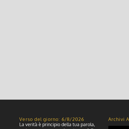
Leggi di più
Fiera di Sant’Orso – 30 Gennaio
13 Ottobre 2014, 10:15
|
0
Viaggio ad Aosta per la FIERA DI SANT’ORSO Esposiz
+ assicurazioni €55 viaggio con bus privato + assicu
Leggi di più
Verso del giorno: 6/8/2026
Archivi A
La verità è principio della tua parola,