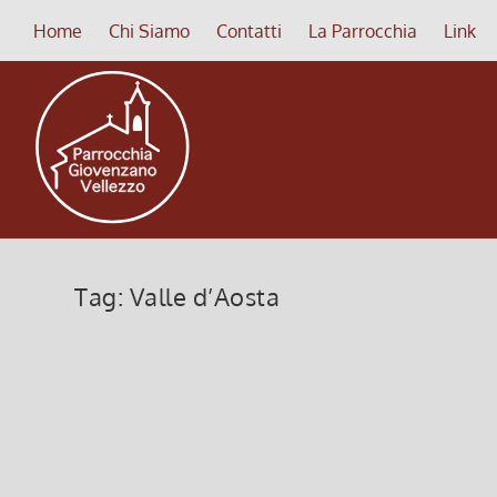
Home
Chi Siamo
Contatti
La Parrocchia
Link
Tag:
Valle d’Aosta
Fiera S. Orso – 30 gennaio 2015
12 Gennaio 2015, 11:26
|
0
Viaggio ad Aosta per la FIERA DI SANT’ORSO Esposiz
+ assicurazioni €55 viaggio con bus privato + assicu