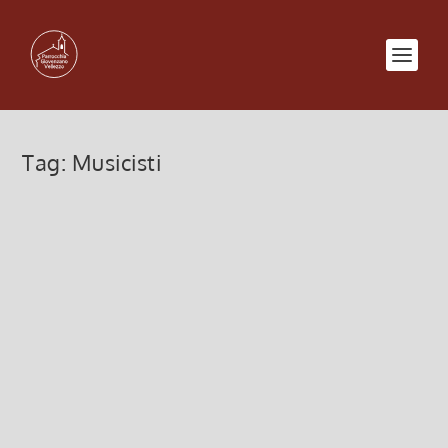
Tag:
Musicisti
Incontro del gruppo LITURGIA
Mercoledì 27 novembre
20 Novembre 2013, 11:30
|
0
Mercoledì 27 novembre Ore 21 – a Vellezzo
Incontro del gruppo di tutti coloro che collaborano
(o vorranno collaborare) nell’ambito della
LITURGIA: LETTORI, CANTORI, ANIMATORI DELLA
LITURGIA, MUSICISTI,...