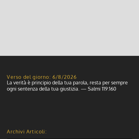
Venerdì del mese – Ore 21.00 c/o Locali
parrocchiali di Vellezzo...
Leggi di più
Verso del giorno: 6/8/2026
La verità è principio della tua parola, resta per sempre
ogni sentenza della tua giustizia. — Salmi 119:160
Archivi Articoli: