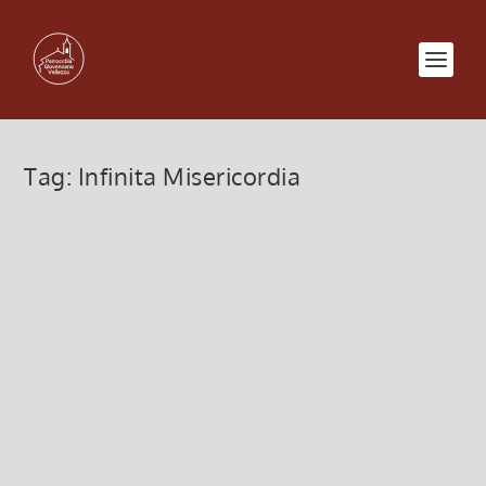
Tag:
Infinita Misericordia
Gruppo di Preghiera – 2 ottobre
2015
1 Ottobre 2015, 3:00
|
0
Venerdì 2 Ottobre, alle ore 21.00, presso i locali
parrocchiali di Vellezzo Bellini si terrà il...
Leggi di più