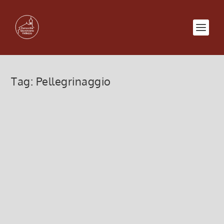
Tag:
Pellegrinaggio
Pellegrinaggio Giubilare a Roma
8 Settembre 2025, 6:00
|
0
Pellegrinaggio Giubilare a Roma
Leggi di più
LORETO e dintorni 2023 (gita