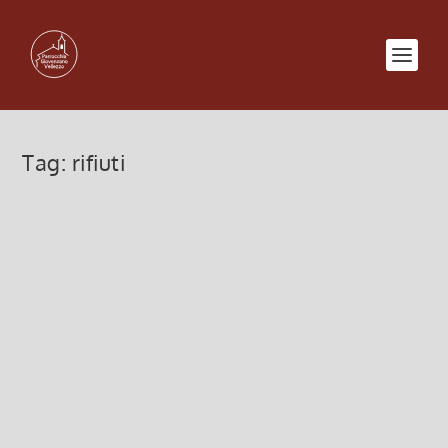
Tag:
rifiuti
Autorizzazione Terra e Vita
2 Agosto 2013, 12:00
|
0
Il Comune di Vellezzo Bellini AREA SERVIZI
TERRITORIALI Autorizzazione Terra e Vita DITTA
TERRA E VITA SNC SOCIETA’ AGRICOLA
CONSORTILE CON SEDE LEGALE IN GIUSSAGO
(PV), LOC. CASSINAZZA DI BASELICA.
AUTORIZZAZIONE, AI...