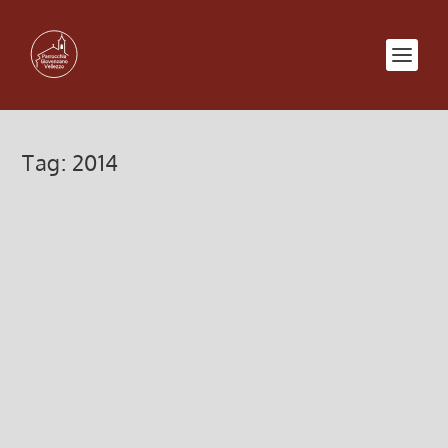
Tag:
2014
Festa di Natale – Domenica 21 dicem
18 Dicembre 2014, 10:39
|
0
La Parrocchia e le Associazioni del territorio di Vellezzo 
NATALE, che si terrà Domenica 21 dicembre, presso l’Ora
un...
Leggi di più