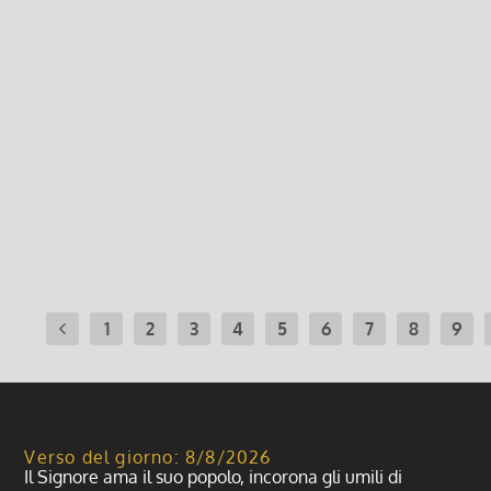
Pranzo 30 novembre 2014
25 Novembre 2014, 3:46
|
0
Domenica 30 novembre Pranzo per aiutare la tua Parrocch
– Ragazzi: € 10
Leggi di più
1
2
3
4
5
6
7
8
9
Verso del giorno: 8/8/2026
Il Signore ama il suo popolo, incorona gli umili di