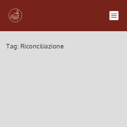
Tag:
Riconciliazione
Tocchiamo le piaghe della
sofferenza
24 Aprile 2022, 12:00
|
0
Tocchiamo le piaghe della sofferenza, II domenica
di Pasqua
Leggi di più