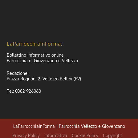
LaParrocchiaInForma:
Bollettino informativo online
Parrocchia di Giovenzano e Vellezzo
Redazione:
Piazza Rognoni 2, Vellezzo Bellini (PV)
Tel: 0382 926060
LaParrocchiaInForma | Parrocchia Vellezzo e Giovenzano
Privacy Policy
Informativa
Cookie Policy
Copyright