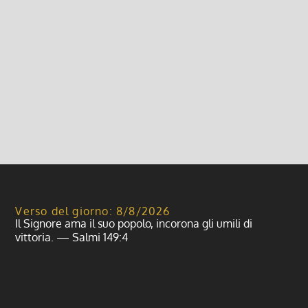
nostra RICONCILIAZIONE 1. PER CHI NON SI
CONFESSA DA MOLTO TEMPO, PER CHI VUOLE
PREPARARSI BENE ALLA CONFESSIONE DI NATALE
Offriamo l’occasione di una CELEBRAZIONE
PENITENZIALE Domenica 8...
Leggi di più
Verso del giorno: 8/8/2026
Il Signore ama il suo popolo, incorona gli umili di
vittoria. — Salmi 149:4