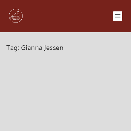
Tag:
Gianna Jessen
Proiezione del film October Baby
– 24 Novembre 2018
22 Novembre 2018, 4:19
|
0
Sabato 24 Novembre 2018 ore 21.00 – Teatro dei
Salesiani, Via S. Giovanni Bosco, 4 – Pavia Un film
ispirato alla storia di Gianna Jessen, la donna che
non doveva nascere. Viene proposta la visione del
film October...