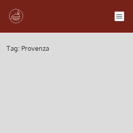
Tag:
Provenza
Lourdes Primavera 2013
20 Giugno 2012, 10:02
|
0
Primavera 2013: Pellegrinaggio a Lourdes con
tappa in Provenza e Camargue.
Leggi di più