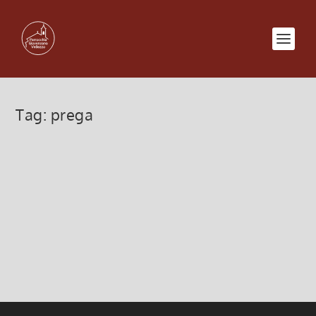
Tag:
prega
Pregate Sempre Senza Stancarvi
19 Ottobre 2025, 9:00
|
0
Pregate Sempre Senza Stancarvi
Leggi di più