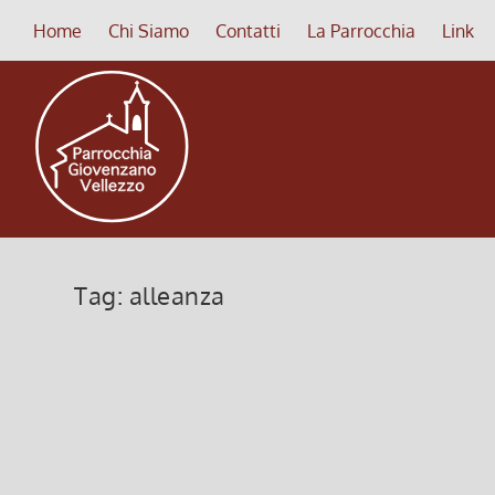
Home
Chi Siamo
Contatti
La Parrocchia
Link
Tag:
alleanza
Ogni volta come se fosse la pri
19 Giugno 2022, 9:00
|
0
Ogni volta come se fosse la prima comunione
Leggi di più