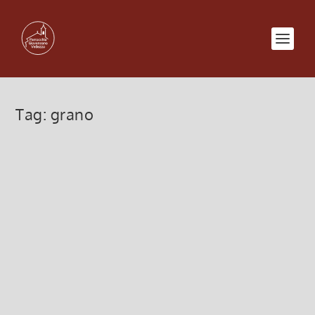
Tag:
grano
16 giugno 2024
16 Giugno 2024, 6:00
|
0
16 giugno 2024 (XI Domenica Tempo Ordinario)
Leggi di più
Impariamo ad Essere Grano