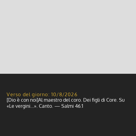
Buono
23 Luglio 2023, 9:00
|
0
Tre parabole: quella della zizzania, del granello di
senape e del lievito.
Leggi di più
Verso del giorno: 10/8/2026
[Dio è con noi]Al maestro del coro. Dei figli di Core. Su
«Le vergini...». Canto. — Salmi 46:1