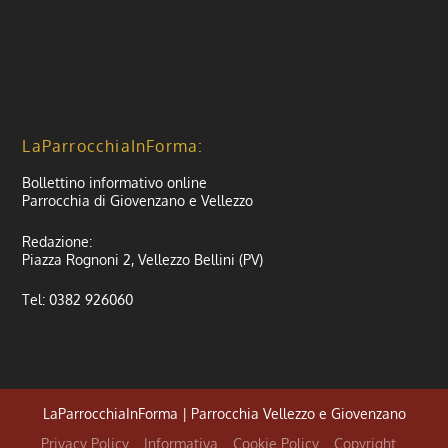
LaParrocchiaInForma:
Bollettino informativo online
Parrocchia di Giovenzano e Vellezzo
Redazione:
Piazza Rognoni 2, Vellezzo Bellini (PV)
Tel: 0382 926060
LaParrocchiaInForma | Parrocchia Vellezzo e Giovenzano
Privacy Policy
Informativa
Cookie Policy
Copyright