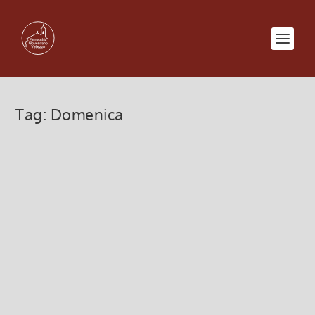
Tag:
Domenica
XXV Domenica Tempo Ordinario
22 Settembre 2024, 6:30
|
0
XXV Domenica Tempo Ordinario
Leggi di più
Domenica 8 settembre 2024 –