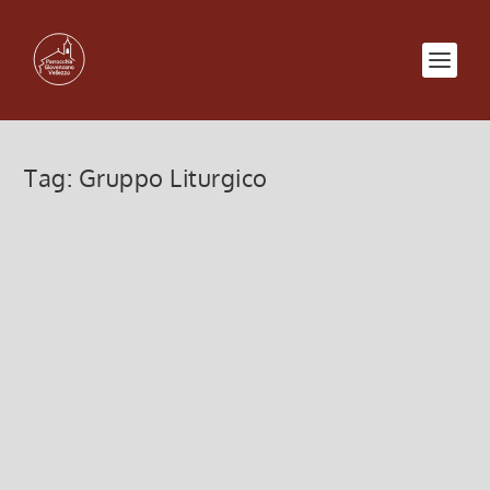
Tag:
Gruppo Liturgico
Incontro del gruppo LITURGIA
Mercoledì 27 novembre
20 Novembre 2013, 11:30
|
0
Mercoledì 27 novembre Ore 21 – a Vellezzo
Incontro del gruppo di tutti coloro che collaborano
(o vorranno collaborare) nell’ambito della
LITURGIA: LETTORI, CANTORI, ANIMATORI DELLA
LITURGIA, MUSICISTI,...