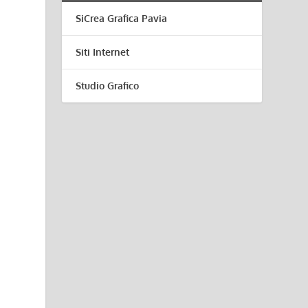
SiCrea Grafica Pavia
Siti Internet
Studio Grafico