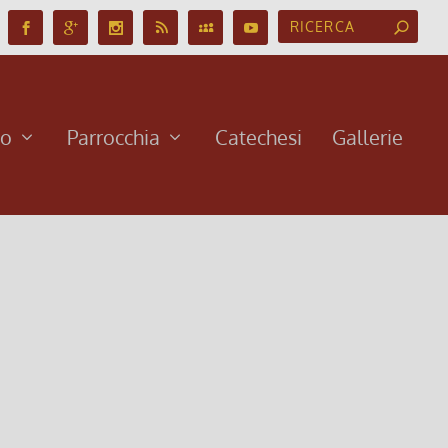
no
Parrocchia
Catechesi
Gallerie
 domenica di Avvento 2024
cembre 2024, 8:00
|
0
omenica di Avvento 2024
gi di più