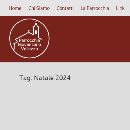
Home
Chi Siamo
Contatti
La Parrocchia
Link
Tag:
Natale 2024
4^ domenica di Avvento 2024
22 Dicembre 2024, 6:00
|
0
Quarta domenica di Avvento del 22 dicembre 20
Leggi di più