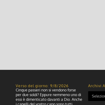
1^ domenica di Avvento 2024
1 Dicembre 2024, 8:00
|
0
1^ domenica di Avvento 2024
Leggi di più
Verso del giorno: 9/8/2026
Archivi A
Cinque passeri non si vendono forse
per due soldi? Eppure nemmeno uno di
essi è dimenticato davanti a Dio. Anche
i capelli del vostro capo sono tutti