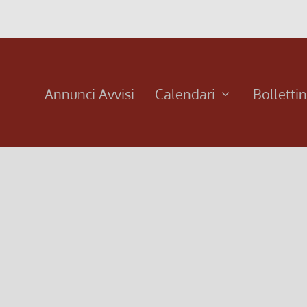
Annunci Avvisi
Calendari
Bolletti
3^ domenica di Avvento 2024
2^
15 Dicembre 2024, 7:00
|
0
8 Di
24
Terza domenica d’avvento 2024
2^ d
Leggi di più
Leg