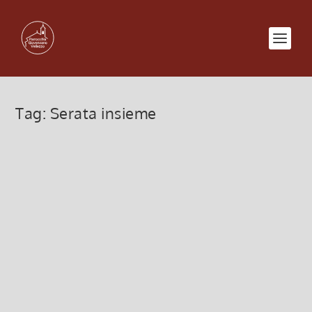
Tag:
Serata insieme
Serata bowling di Assago con
ragazzi post Cresima – 04
Novembre 2017
6 Novembre 2017, 10:00
|
0
Serata al bowling di Assago con ragazzi post
Cresima – 04 Novembre...
Leggi di più