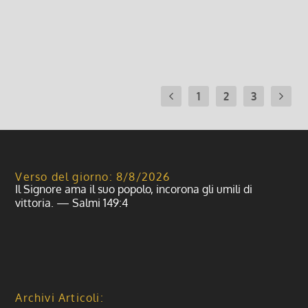
Leggi di più
1
2
3
Verso del giorno: 8/8/2026
Il Signore ama il suo popolo, incorona gli umili di
vittoria. — Salmi 149:4
Archivi Articoli: