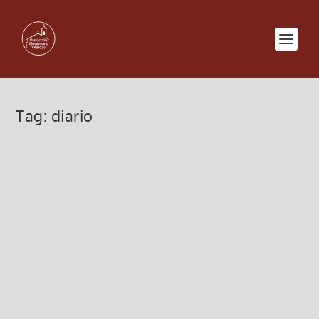
Tag:
diario
Diario per il nuovo anno
scolastico
22 Giugno 2017, 2:35
|
0
DIARIO Come già avete visto in chiesa, in
Parrocchia sono disponibili i diari per il prossimo
anno scolastico. Diario + astuccio con matite
colorate: € 9,90.
Leggi di più