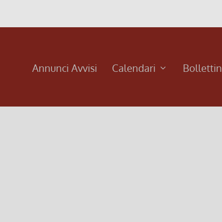
Annunci Avvisi
Calendari
Bolletti
Un dialogo tra figli e Padre
24 Luglio 2022, 9:00
|
0
Un dialogo tra figli e Padre, XVII TEMPO ORDINARIO
Leggi di più