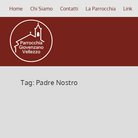
Home
Chi Siamo
Contatti
La Parrocchia
Link
Tag:
Padre Nostro
MAESTRO insegnaci a PREGARE
27 Luglio 2025, 9:00
|
0
MAESTRO! INSEGNACI A PREGARE
Leggi di più