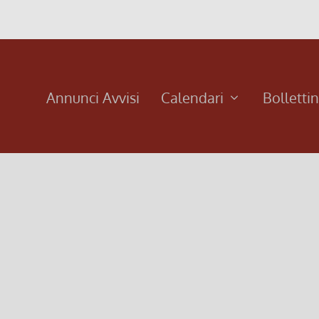
Annunci Avvisi
Calendari
Bolletti
enica di Avvento 2024
3^ domeni
e 2024, 6:00
|
0
15 Dicembre 202
enica di Avvento del 22 dicembre 2024
Terza domenica
iù
Leggi di più