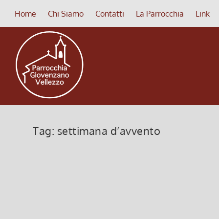
Home
Chi Siamo
Contatti
La Parrocchia
Link
Tag:
settimana d’avvento
4^ domenica Avvento
4^ dom
20 Dicembre 2025, 12:00
|
0
22 Dicembr
IV domenica Avvento
Quarta dom
Leggi di più
Leggi di p