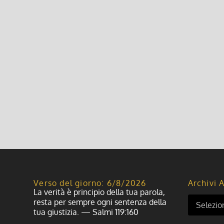
2^ domenica di Avvento 2024
8 Dicembre 2024, 8:00
|
0
2^ domenica di Avvento 2024
Leggi di più
Verso del giorno: 6/8/2026
Archivi A
La verità è principio della tua parola,
resta per sempre ogni sentenza della
tua giustizia. — Salmi 119:160