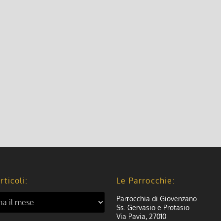
1^ domenica di Avvento 2024
1 Dicembre 2024, 8:00
|
0
1^ domenica di Avvento 2024
Leggi di più
rticoli:
Le Parrocchie:
Parrocchia di Giovenzano
Ss. Gervasio e Protasio
Via Pavia, 27010