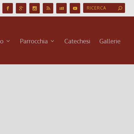
no
Parrocchia
Catechesi
Gallerie
ca di Avvento 2024
4, 7:00
|
0
 d’avvento 2024