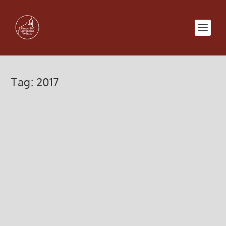
Tag:
2017
Bollettino PDF n. 135/2017
7 Dicembre 2017, 2:33
|
0
Download del Bollettino n. 135 in versione PDF Bollettin
Leggi di più
Calendario (Bollettino n. 135/2017)