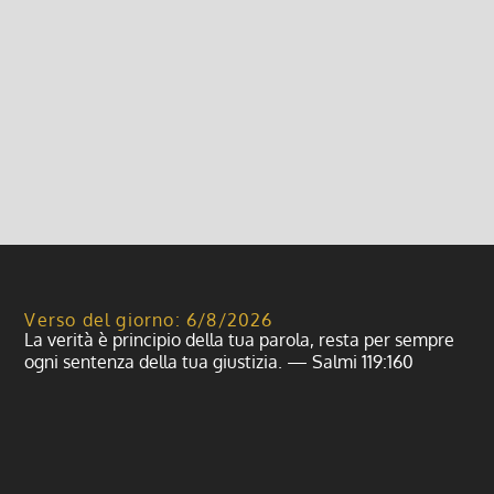
– 22 giugno Sabato 15 ore 15 Confessioni ore 19.30
Cena insieme ore 21.15 Film del nostro viaggio a
Londra Domenica 16 ore 9.30 S. Messa festiva
Mercoledì 19 ore 10 S....
Leggi di più
Verso del giorno: 6/8/2026
La verità è principio della tua parola, resta per sempre
ogni sentenza della tua giustizia. — Salmi 119:160