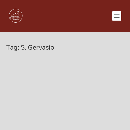
Tag:
S. Gervasio
Sagra Ss. Gervasio e Protasio
martiri – dal 15 al 19 giugno 2019
10 Giugno 2019, 4:08
|
0
Sagra dei Santi Gervasio e Protasio martiri 15 – 19
giugno 2019 a Giovenzano Sabato 15 giugno “Cena
dei Santi”: Cena con intrattenimento musicale con
Giancarlo Frasi dalle ore 20.00 in Oratorio
(prenotazioni ed info in...