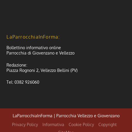
LaParrocchiaInForma:
Bollettino informativo online
Parrocchia di Giovenzano e Vellezzo
Redazione:
Piazza Rognoni 2, Vellezzo Bellini (PV)
Tel: 0382 926060
LaParrocchiaInForma | Parrocchia Vellezzo e Giovenzano
Privacy Policy
Informativa
Cookie Policy
Copyright