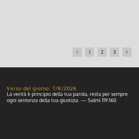
i Ma.gi.ro. Domenica 8 Ore 20.00: Sfilata storica e
apertura del 29° Palio...
Leggi di più
1
2
3
Verso del giorno: 7/8/2026
La verità è principio della tua parola, resta per sempre
ogni sentenza della tua giustizia. — Salmi 119:160