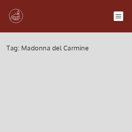
Tag:
Madonna del Carmine
Sagra Madonna del Carmine 2024
Programma Comunitario
7 Luglio 2024, 7:00
|
0
Sagra Madonna del Carmine 2024 Programma
Comunitario
Leggi di più