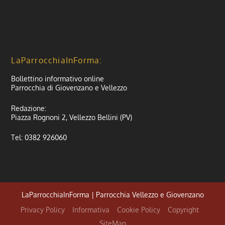
LaParrocchiaInForma:
Bollettino informativo online
Parrocchia di Giovenzano e Vellezzo
Redazione:
Piazza Rognoni 2, Vellezzo Bellini (PV)
Tel: 0382 926060
LaParrocchiaInForma | Parrocchia Vellezzo e Giovenzano
Privacy Policy
Informativa
Cookie Policy
Copyright
SiteMap