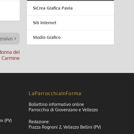
SiCrea Grafica Pavia
Siti Internet
Studio Grafico
essivo
donna del
Carmine
LaParrocchiaInForma:
Bollettino informativo online
Parrocchia di Giovenzano e Vellezzo
ni (PV)
Redazione:
Piazza Rognoni 2, Vellezzo Bellini (PV)