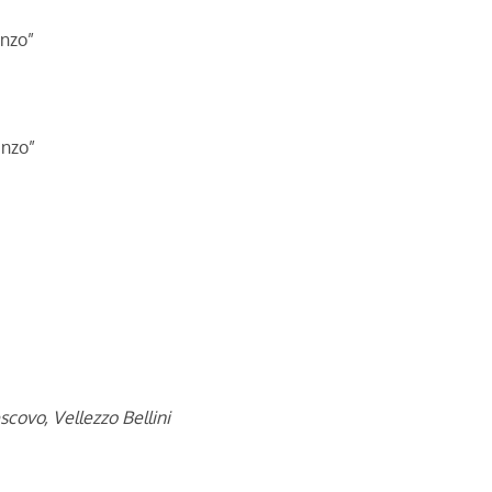
enzo”
enzo”
covo, Vellezzo Bellini