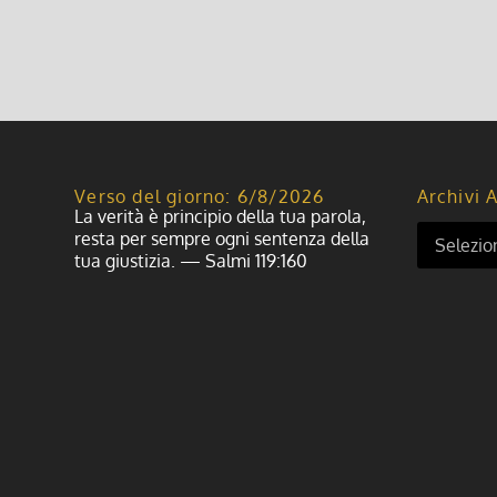
Leggi di più
Verso del giorno: 6/8/2026
Archivi A
La verità è principio della tua parola,
resta per sempre ogni sentenza della
tua giustizia. — Salmi 119:160