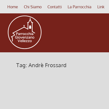
Home
Chi Siamo
Contatti
La Parrocchia
Link
Tag:
Andrè Frossard
Frammenti di Saggezza (Bollettin
3 Settembre 2012, 9:28
|
0
“L’ultimo passo della ragione è il riconoscere che 
fatto evidente. Il razionalismo è costretto dal suo..