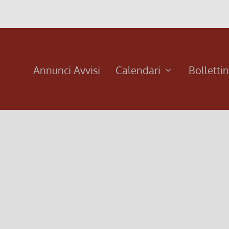
Annunci Avvisi
Calendari
Bolletti
o n.95/2012)
ci sono un’infinità di cose che la sorpassano.” (Blaise Pascal)
.