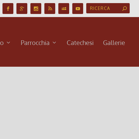
no
Parrocchia
Catechesi
Gallerie
 “L’uomo religioso è pronto ad accettare qualunque