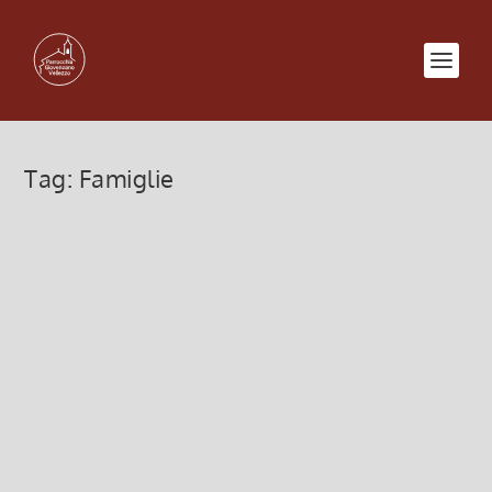
Tag:
Famiglie
Visita e Benedizione alle famiglie
(2022)
14 Marzo 2022, 12:00
|
0
Visita e Benedizione alle famiglie 2022 Parrocchia
Giovenzano Vellezzo Bellini
Leggi di più