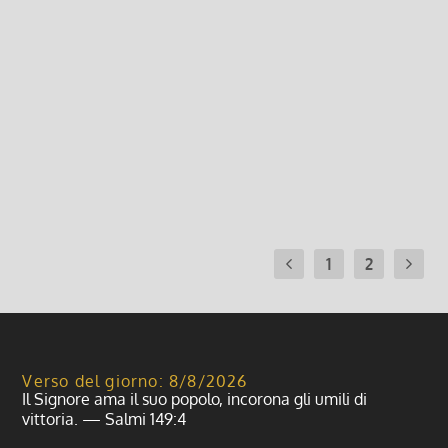
Film per famiglie e ragazzi – 16
Novembre
13 Ottobre 2014, 11:09
|
0
Domenica 16 novembre a Giovenzano – ore 15 FILM
per ragazzi e famiglie
Leggi di più
1
2
Verso del giorno: 8/8/2026
Il Signore ama il suo popolo, incorona gli umili di
vittoria. — Salmi 149:4