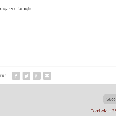
ragazzi e famiglie
ERE:
Succ
Tombola – 2