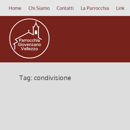
Home
Chi Siamo
Contatti
La Parrocchia
Link
Tag:
condivisione
Incontro Parrocchiale Collaborat
4 Novembre 2024, 6:00
|
0
Incontro Parrocchiale Collaboratori, Mercoledì 0
Leggi di più