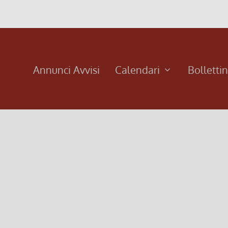
Annunci Avvisi
Calendari
Bolletti
ori
6 novembre, ore 21:00 Oratorio Giovenzano