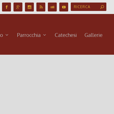
no
Parrocchia
Catechesi
Gallerie
Santo Sabato 24 agosto Memoria liturgica Ore