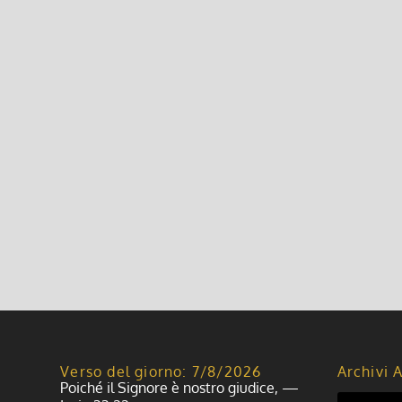
Leggi di più
Festa patronale Vellezzo Bellini
6 Giugno 2016, 3:30
|
0
Festa patronale di Vellezzo S. Bartolomeo aposto
Processione Lunedì 29 agosto Ore 10.00: S. Messa pe
Leggi di più
Verso del giorno: 7/8/2026
Archivi A
Poiché il Signore è nostro giudice, —