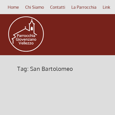
Home
Chi Siamo
Contatti
La Parrocchia
Link
Tag:
San Bartolomeo
Sagra S. Bartolomeo – 23 al 25 a
23 Luglio 2019, 9:52
|
0
Sagra di S. Bartolomeo 23- 25 agosto a Vellezzo 
18.00 – S. Messa prefestiva Ore 20.45 – Vespro e..