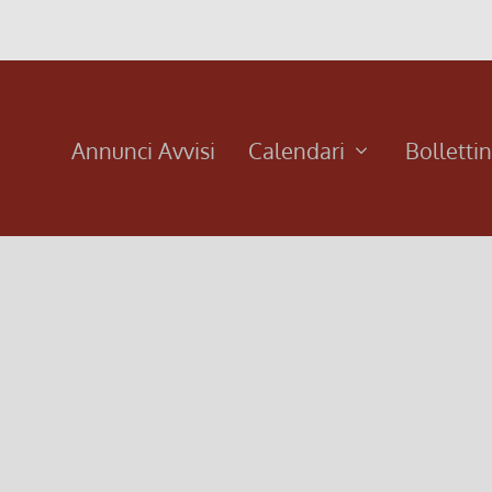
Annunci Avvisi
Calendari
Bolletti
gosto 2019
Venerdì 23 agosto Ore 20.45 – S. Messa solenne in onore del 
.