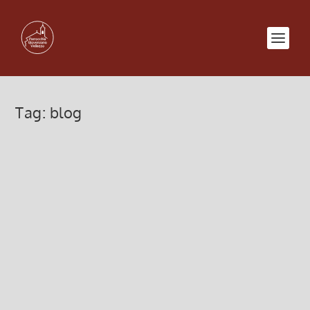
Tag:
blog
16 ottobre 2012 Corsi Informatica
10 Ottobre 2012, 9:20
|
0
continuano i Corsi gratuiti Informatica sull’uso del
computer prossima data: 16 ottobre 2012 ore 20.45
presso l’Oratorio di Giovenzano
Leggi di più