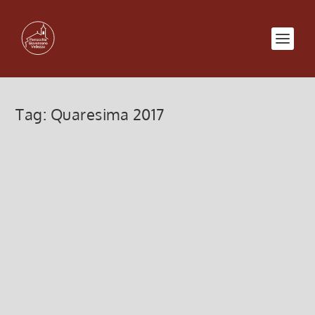
Tag:
Quaresima 2017
Calendario (Bollettino n.
130/2017)
10 Marzo 2017, 2:21
|
0
Calendario Bollettino n. 130/2017 – Valido dal 4
Marzo 2017 al 2 Maggio 2017
Leggi di più