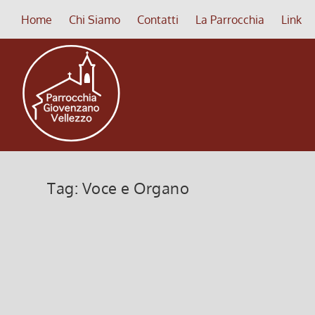
Home
Chi Siamo
Contatti
La Parrocchia
Link
Tag:
Voce e Organo
VOCA ME
15 Ottobre 2024, 1:00
|
0
Elevazione musicale VOCA ME – Silvia Rovati (sop
Leggi di più