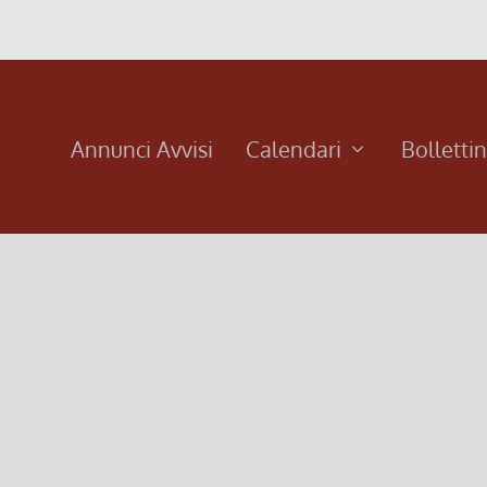
Annunci Avvisi
Calendari
Bolletti
rano) – Timur De Angeli (organo)