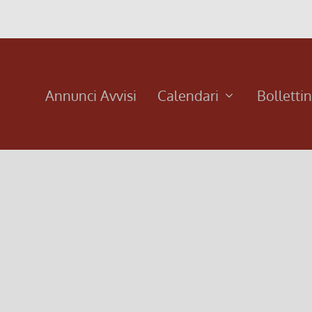
Annunci Avvisi
Calendari
Bolletti
e
chiudere»