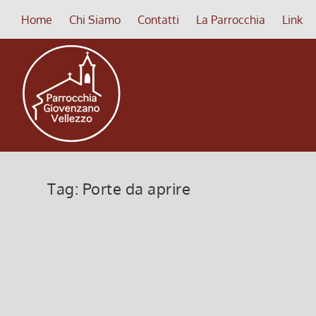
Home
Chi Siamo
Contatti
La Parrocchia
Link
Tag:
Porte da aprire
Porte da aprire, porte da chiuder
2 Gennaio 2022, 12:00
|
0
II domenica di Natale: «Porte da aprire, porte da 
Leggi di più