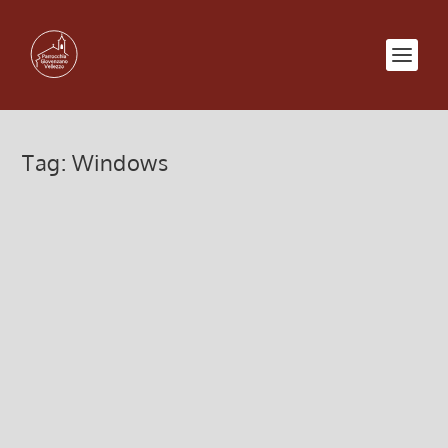
Tag:
Windows
23 ottobre 2012 Corsi Informatica
17 Ottobre 2012, 11:24
|
0
continuano i Corsi gratuiti Informatica sull’uso del
computer prossima data: 23 ottobre 2012 ore 20.45
presso l’Oratorio di Giovenzano
Leggi di più