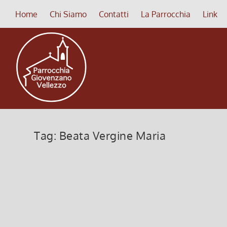
Home
Chi Siamo
Contatti
La Parrocchia
Link
Tag:
Beata Vergine Maria
Preghiera a Nostra Signora di Lo
11 Febbraio 2022, 7:00
|
0
Preghiera a Nostra Signora di Lourdes
Leggi di più